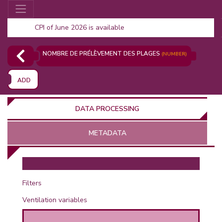
CPI of June 2026 is available
NOMBRE DE PRÉLÈVEMENT DES PLAGES
(NUMBER)
ADD
DATA PROCESSING
METADATA
OR
Filters
Ventilation variables