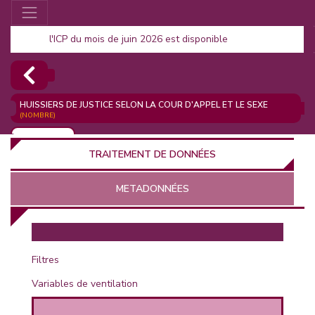
l'ICP du mois de juin 2026 est disponible
HUISSIERS DE JUSTICE SELON LA COUR D'APPEL ET LE SEXE
(NOMBRE)
AJOUTER
TRAITEMENT DE DONNÉES
METADONNÉES
EUR
Filtres
Variables de ventilation