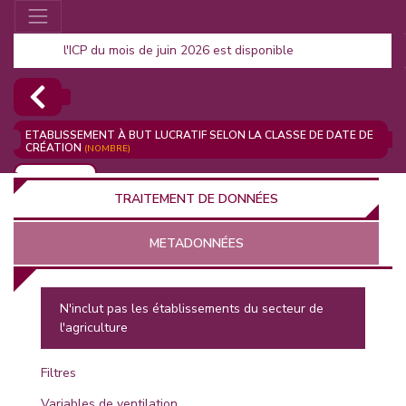
l'ICP du mois de juin 2026 est disponible
ETABLISSEMENT À BUT LUCRATIF SELON LA CLASSE DE DATE DE
CRÉATION
(NOMBRE)
AJOUTER
TRAITEMENT DE DONNÉES
METADONNÉES
N'inclut pas les établissements du secteur de
l'agriculture
EUR
Filtres
Variables de ventilation