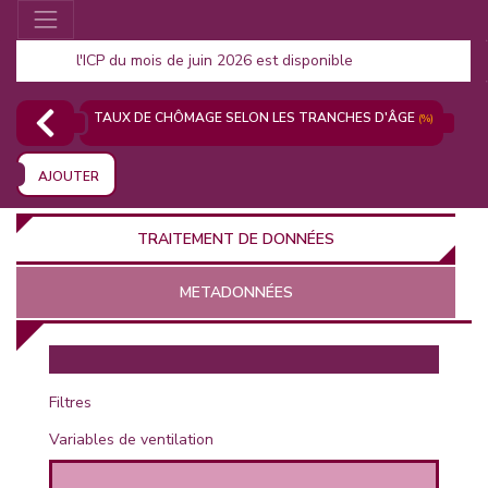
l'ICP du mois de juin 2026 est disponible
TAUX DE CHÔMAGE SELON LES TRANCHES D'ÂGE
(%)
AJOUTER
TRAITEMENT DE DONNÉES
METADONNÉES
EUR
Filtres
Variables de ventilation