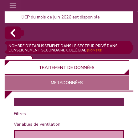
l'ICP du mois de juin 2026 est disponible
NOMBRE D'ÉTABLISSEMENT DANS LE SECTEUR PRIVÉ DANS
L'ENSEIGNEMENT SECONDAIRE COLLÉGIAL
(NOMBRE)
AJOUTER
TRAITEMENT DE DONNÉES
METADONNÉES
EUR
Filtres
Variables de ventilation