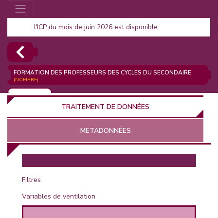
l'ICP du mois de juin 2026 est disponible
FORMATION DES PROFESSEURS DES CYCLES DU SECONDAIRE
(NOMBRE)
AJOUTER
TRAITEMENT DE DONNÉES
METADONNÉES
EUR
Filtres
Variables de ventilation