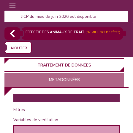
l'ICP du mois de juin 2026 est disponible
EFFECTIF DES ANIMAUX DE TRAIT
(EN MILLIERS DE TÊTES)
AJOUTER
TRAITEMENT DE DONNÉES
METADONNÉES
EUR
Filtres
Variables de ventilation