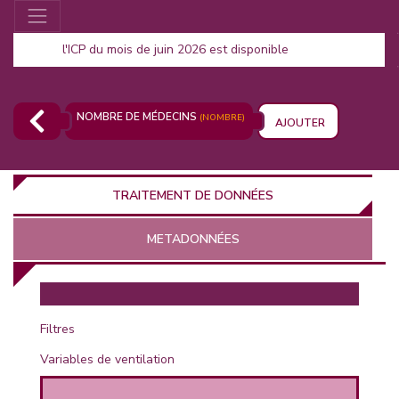
l'ICP du mois de juin 2026 est disponible
NOMBRE DE MÉDECINS
(NOMBRE)
AJOUTER
TRAITEMENT DE DONNÉES
METADONNÉES
EUR
Filtres
Variables de ventilation