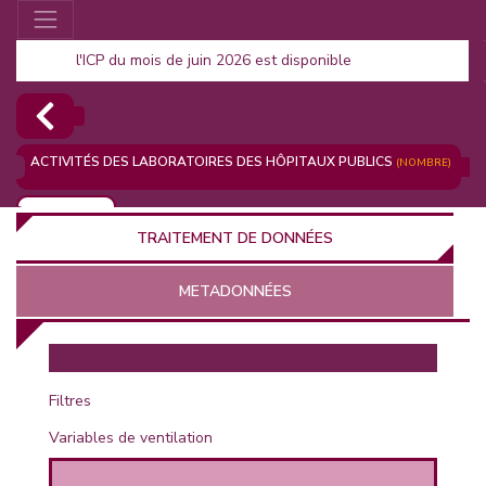
l'ICP du mois de juin 2026 est disponible
ACTIVITÉS DES LABORATOIRES DES HÔPITAUX PUBLICS
(NOMBRE)
AJOUTER
TRAITEMENT DE DONNÉES
METADONNÉES
EUR
Filtres
Variables de ventilation