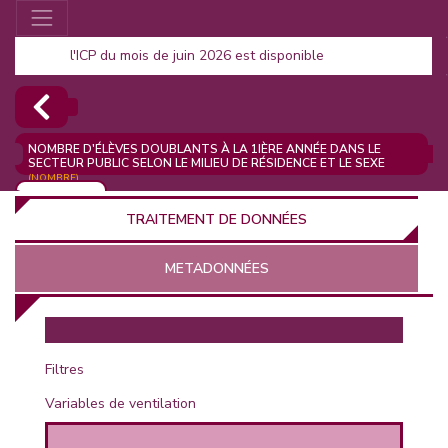
l'ICP du mois de juin 2026 est disponible
NOMBRE D'ÉLÈVES DOUBLANTS À LA 1IÈRE ANNÉE DANS LE
SECTEUR PUBLIC SELON LE MILIEU DE RÉSIDENCE ET LE SEXE
(NOMBRE)
AJOUTER
TRAITEMENT DE DONNÉES
METADONNÉES
EUR
Filtres
Variables de ventilation