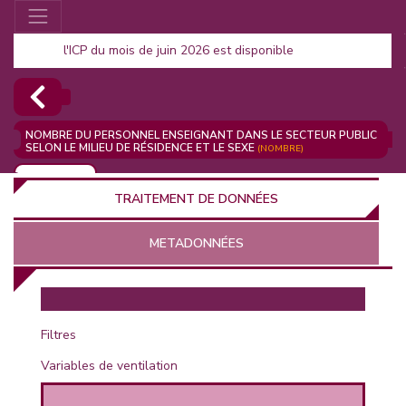
l'ICP du mois de juin 2026 est disponible
NOMBRE DU PERSONNEL ENSEIGNANT DANS LE SECTEUR PUBLIC
SELON LE MILIEU DE RÉSIDENCE ET LE SEXE
(NOMBRE)
AJOUTER
TRAITEMENT DE DONNÉES
METADONNÉES
EUR
Filtres
Variables de ventilation