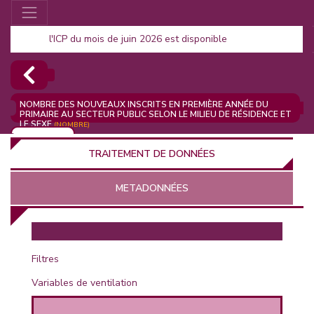
l'ICP du mois de juin 2026 est disponible
NOMBRE DES NOUVEAUX INSCRITS EN PREMIÈRE ANNÉE DU
PRIMAIRE AU SECTEUR PUBLIC SELON LE MILIEU DE RÉSIDENCE ET
LE SEXE
(NOMBRE)
AJOUTER
TRAITEMENT DE DONNÉES
METADONNÉES
EUR
Filtres
Variables de ventilation