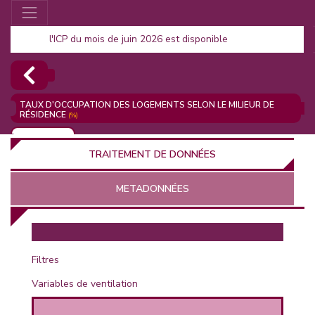
l'ICP du mois de juin 2026 est disponible
TAUX D'OCCUPATION DES LOGEMENTS SELON LE MILIEUR DE
RÉSIDENCE
(%)
AJOUTER
TRAITEMENT DE DONNÉES
METADONNÉES
EUR
Filtres
Variables de ventilation