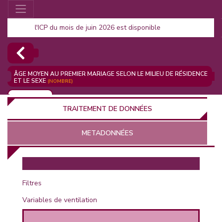
l'ICP du mois de juin 2026 est disponible
ÂGE MOYEN AU PREMIER MARIAGE SELON LE MILIEU DE RÉSIDENCE
ET LE SEXE
(NOMBRE)
AJOUTER
TRAITEMENT DE DONNÉES
METADONNÉES
EUR
Filtres
Variables de ventilation